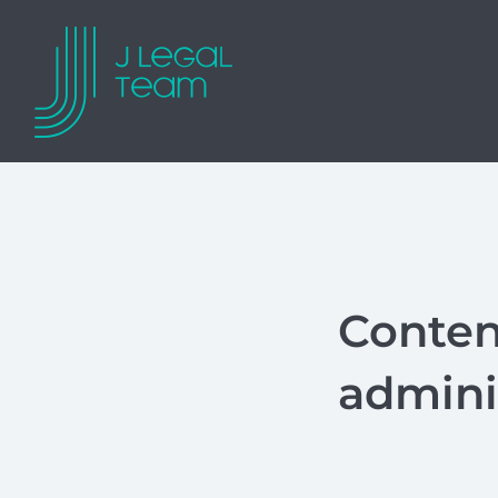
Conten
adminis