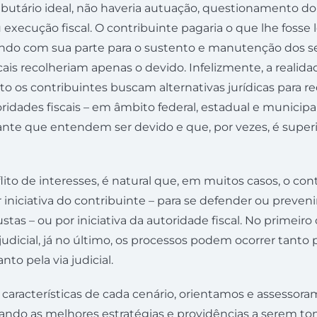
tário ideal, não haveria autuação, questionamento do F
 execução fiscal. O contribuinte pagaria o que lhe fosse
ndo com sua parte para o sustento e manutenção dos ser
cais recolheriam apenas o devido. Infelizmente, a realid
o os contribuintes buscam alternativas jurídicas para re
toridades fiscais – em âmbito federal, estadual e municip
nte que entendem ser devido e que, por vezes, é superi
lito de interesses, é natural que, em muitos casos, o co
or iniciativa do contribuinte – para se defender ou preven
stas – ou por iniciativa da autoridade fiscal. No primeiro 
a judicial, já no último, os processos podem ocorrer tanto p
nto pela via judicial.
características de cada cenário, orientamos e assessor
tando as melhores estratégias e providências a serem t