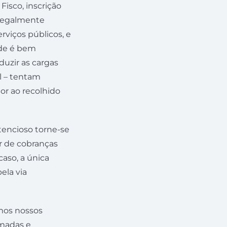
isco, inscrição
 legalmente
viços públicos, e
ade é bem
duzir as cargas
al – tentam
or ao recolhido
ntencioso torne-se
ir de cobranças
caso, a única
ela via
amos nossos
omadas e