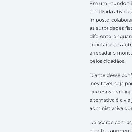
Em um mundo tribu
em dívida ativa ou
imposto, colabora
as autoridades fis
diferente: enquant
tributárias, as au
arrecadar o monta
pelos cidadãos.
Diante desse conf
inevitável, seja p
que considere inju
alternativa é a vi
administrativa qua
De acordo com as 
clientes, apresen