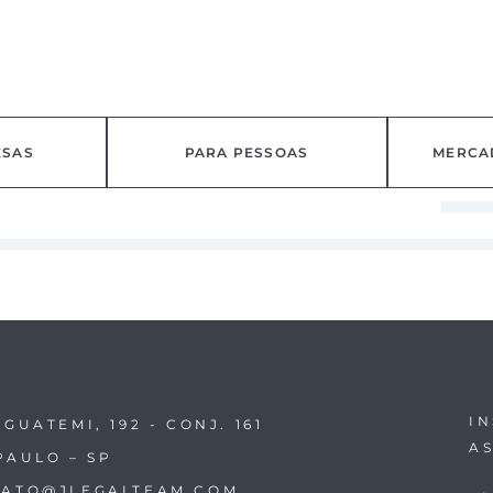
ESAS
PARA PESSOAS
MERCA
I
IGUATEMI, 192 - CONJ. 161
A
PAULO – SP
ATO@JLEGALTEAM.COM