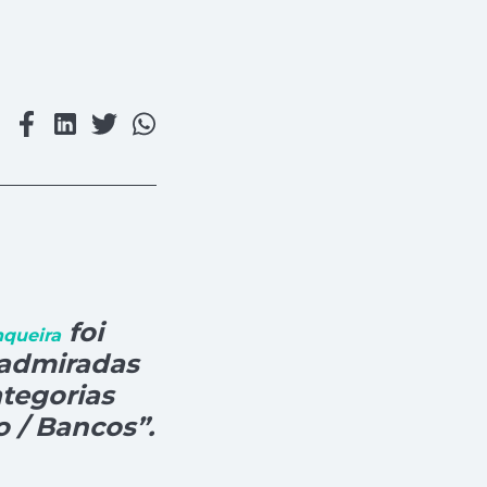
foi
nqueira
admiradas
ategorias
o / Bancos”.