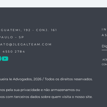
I
IGUATEMI, 192 - CONJ. 161
A
PAULO – SP
ATO@JLEGALTEAM.COM
1 4550 2784
AC
COM
ueira Ie Advogados, 2026 /
Todos os direitos reservados.
os pela sua privacidade e não armazenamos ou
mos com terceiros dados sobre quem visita o nosso site.