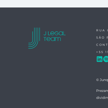
RUA 
SÃO 
CONT
+55 1
© Junq
Prezam
dividi