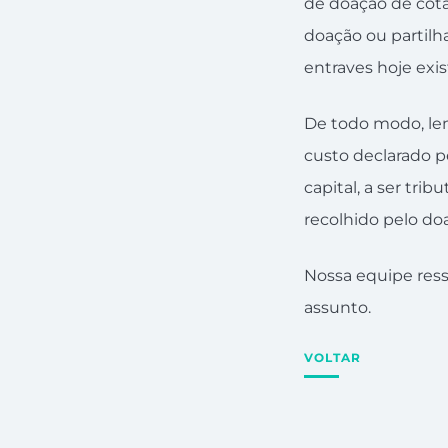
de doação de cot
doação ou partilha
entraves hoje exi
De todo modo, lem
custo declarado pe
capital, a ser tri
recolhido pelo do
Nossa equipe ress
assunto.
VOLTAR