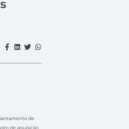
os
diantamento de
custo de aquisição