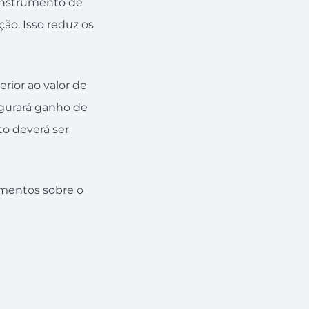
instrumento de
ção. Isso reduz os
rior ao valor de
igurará ganho de
to deverá ser
imentos sobre o