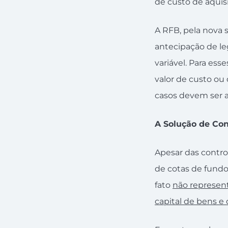
de custo de aquisi
A RFB, pela nova 
antecipação de le
variável. Para ess
valor de custo ou 
casos devem ser ap
A Solução de Con
Apesar das contro
de cotas de fund
fato
não represen
capital de bens e d