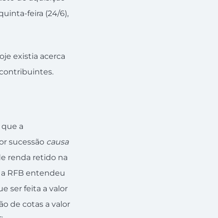
inta-feira (24/6),
je existia acerca
 contribuintes.
 que a
por sucessão
causa
de renda retido na
o, a RFB entendeu
 ser feita a valor
o de cotas a valor