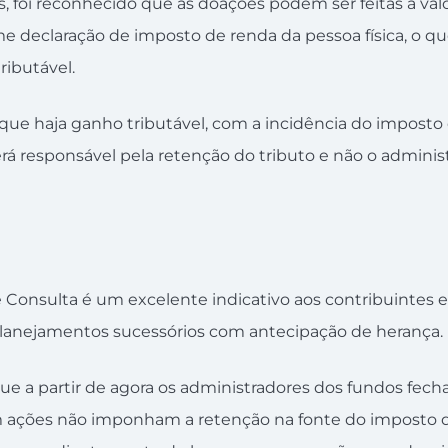
s, foi reconhecido que as doações podem ser feitas a val
me declaração de imposto de renda da pessoa física, o q
ributável.
 que haja ganho tributável, com a incidência do imposto 
á responsável pela retenção do tributo e não o adminis
Consulta é um excelente indicativo aos contribuintes e t
planejamentos sucessórios com antecipação de herança.
 que a partir de agora os administradores dos fundos fec
 ações não imponham a retenção na fonte do imposto d