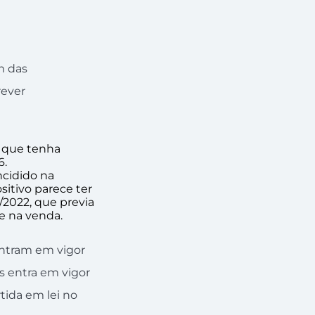
am das
rever
S que tenha
6.
ncidido na
itivo parece ter
1/2022, que previa
e na venda.
 entram em vigor
s entra em vigor
tida em lei no