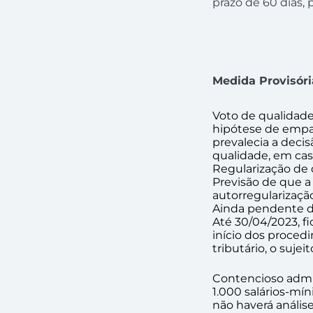
prazo de 60 dias, 
Medida Provisória
Voto de qualidad
hipótese de empat
prevalecia a deci
qualidade, em cas
Regularização de 
Previsão de que a
autorregularizaçã
Ainda pendente d
Até 30/04/2023, fi
início dos procedi
tributário, o suje
Contencioso admi
1.000 salários-mí
não haverá anális