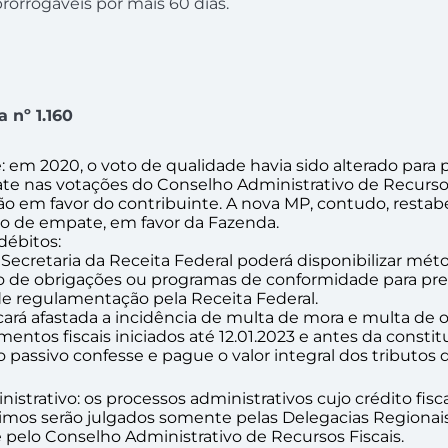
prorrogáveis por mais 60 dias.
 nº 1.160
e
: em 2020, o voto de qualidade havia sido alterado para 
e nas votações do Conselho Administrativo de Recursos
são em favor do contribuinte. A nova MP, contudo, restab
o de empate, em favor da Fazenda.
débitos:
 Secretaria da Receita Federal poderá disponibilizar mét
o de obrigações ou programas de conformidade para prev
e regulamentação pela Receita Federal.
cará afastada a incidência de multa de mora e multa de of
mentos fiscais iniciados até 12.01.2023 e antes da constit
ito passivo confesse e pague o valor integral dos tributos 
nistrativo
: os processos administrativos cujo crédito fis
nimos serão julgados somente pelas Delegacias Regiona
e pelo Conselho Administrativo de Recursos Fiscais.