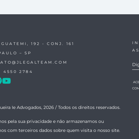
I
IGUATEMI, 192 - CONJ. 161
A
PAULO – SP
ATO@JLEGALTEAM.COM
1 4550 2784
AC
COM
ueira Ie Advogados, 2026 /
Todos os direitos reservados.
os pela sua privacidade e não armazenamos ou
mos com terceiros dados sobre quem visita o nosso site.