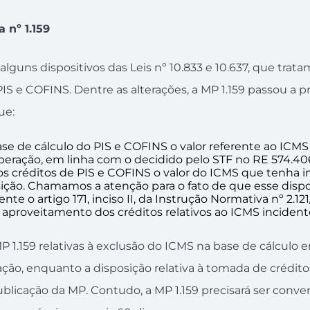
 nº 1.159
 alguns dispositivos das Leis nº 10.833 e 10.637, que trat
IS e COFINS. Dentre as alterações, a MP 1.159 passou a p
ue:
se de cálculo do PIS e COFINS o valor
referente ao ICM
operação, em linha com o decidido pelo STF no RE 574.40
aos créditos de PIS e COFINS o valor do ICMS que tenha i
ição. Chamamos a atenção para o fato de que esse dispos
te o artigo 171, inciso II, da Instrução Normativa nº 2.12
e aproveitamento dos créditos relativos ao ICMS incident
MP 1.159 relativas à exclusão do ICMS na base de cálculo
ação, enquanto a disposição relativa à tomada de crédito
blicação da MP. Contudo, a MP 1.159 precisará ser conver