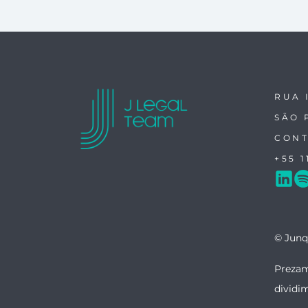
RUA 
SÃO 
CONT
+55 1
© Junq
Prezam
dividi