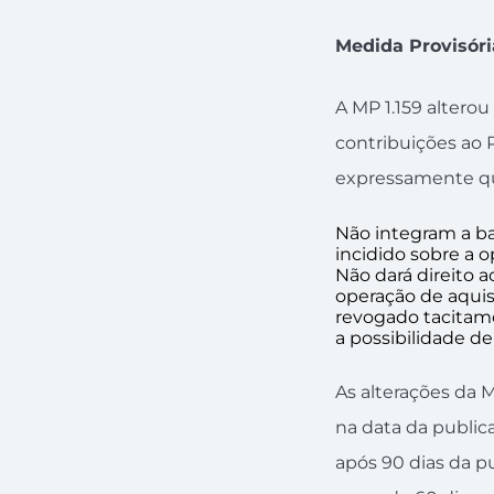
Medida Provisória
A MP 1.159 alterou
contribuições ao P
expressamente q
Não integram a ba
incidido sobre a 
Não dará direito 
operação de aquis
revogado tacitamen
a possibilidade d
As alterações da 
na data da public
após 90 dias da pu