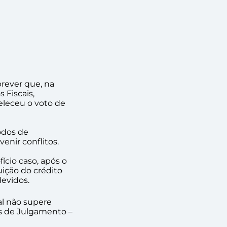
prever que, na
 Fiscais,
eleceu o voto de
odos de
enir conflitos.
ício caso, após o
uição do crédito
devidos.
cal não supere
is de Julgamento –