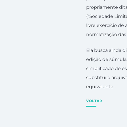
propriamente dita
(“Sociedade Limita
livre exercício d
normatização das
Ela busca ainda d
edição de súmulas 
simplificado de esc
substitui o arqui
equivalente.
VOLTAR