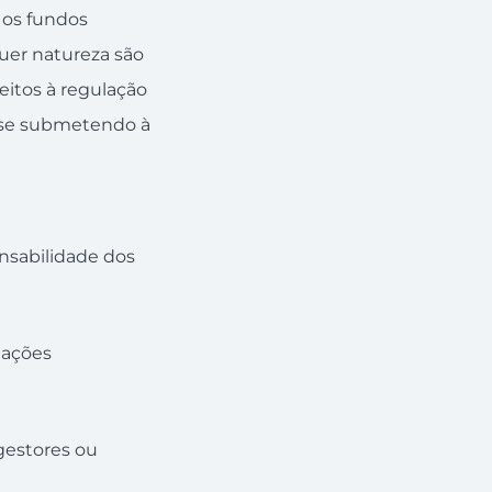
e os fundos
quer natureza são
eitos à regulação
s se submetendo à
sabilidade dos
gações
gestores ou