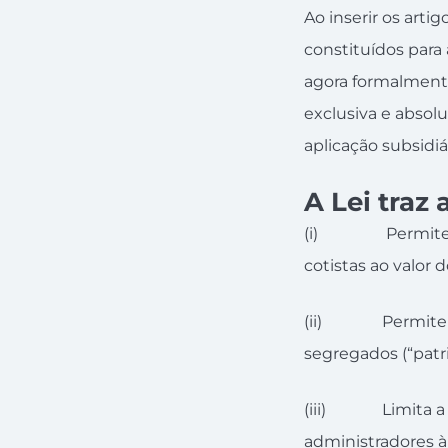
Ao inserir os arti
constituídos para 
agora formalmente
exclusiva e absol
aplicação subsidiá
A Lei traz
(i) Permite que
cotistas ao valor 
(ii) Permite que
segregados (“patr
(iii) Limita a r
administradores à