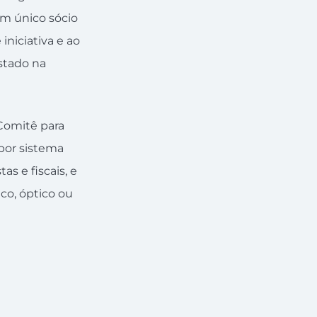
um único sócio
iniciativa e ao
Estado na
 Comitê para
 por sistema
as e fiscais, e
co, óptico ou