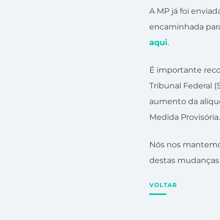
A MP já foi envia
encaminhada para 
aqui
.
É importante reco
Tribunal Federal 
aumento da alíquo
Medida Provisória.
Nós nos mantemos 
destas mudanças l
VOLTAR