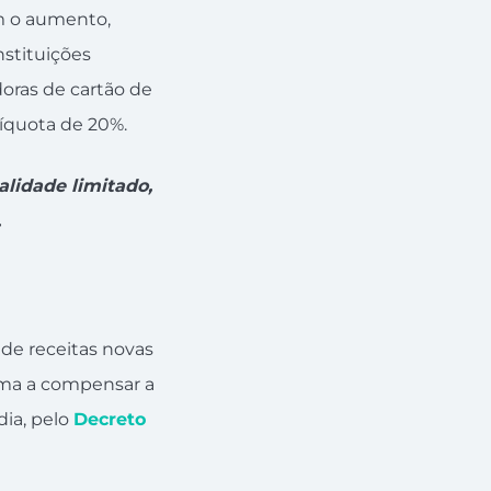
om o aumento,
nstituições
doras de cartão de
alíquota de 20%.
lidade limitado,
.
 de receitas novas
rma a compensar a
ia, pelo
Decreto