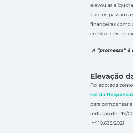
elevou as alíquot
bancos passam a s
financeiras como 
crédito e distribu
A “promessa” é 
Elevação da
Foi adotada como j
Lei da Responsab
para compensar a
redução de PIS/C
nº 10.638/2021.