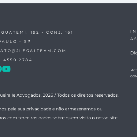
I
IGUATEMI, 192 - CONJ. 161
A
PAULO – SP
ATO@JLEGALTEAM.COM
1 4550 2784
AC
COM
ueira Ie Advogados, 2026 /
Todos os direitos reservados.
os pela sua privacidade e não armazenamos ou
mos com terceiros dados sobre quem visita o nosso site.