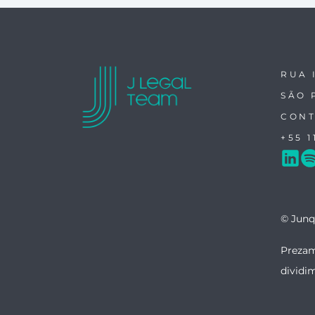
RUA 
SÃO 
CONT
+55 1
© Junq
Prezam
dividi