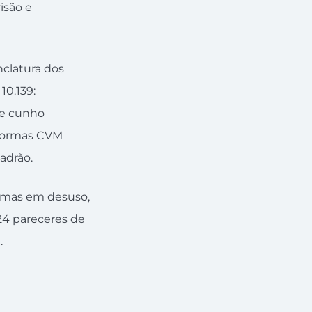
isão e
nclatura dos
10.139:
de cunho
 normas CVM
adrão.
ormas em desuso,
 24 pareceres de
.