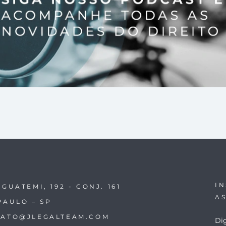
I
IGUATEMI, 192 - CONJ. 161
A
PAULO – SP
ATO@JLEGALTEAM.COM