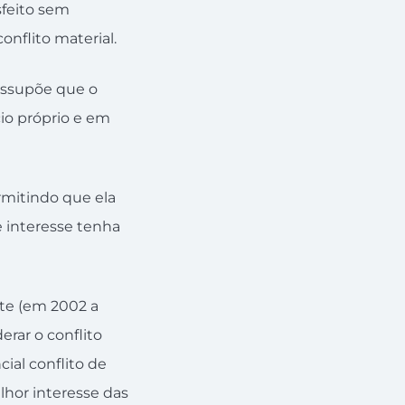
sfeito sem
onflito material.
essupõe que o
cio próprio e em
rmitindo que ela
e interesse tenha
ate (em 2002 a
erar o conflito
ial conflito de
lhor interesse das