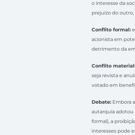
o interesse da so
prejuízo do outro,
Conflito formal:
e
acionista em pote
detrimento da em
Conflito material
seja revista e anu
votado em benefí
Debate:
Embora a 
autarquia adotou o
formal), a proibiç
interesses pode e