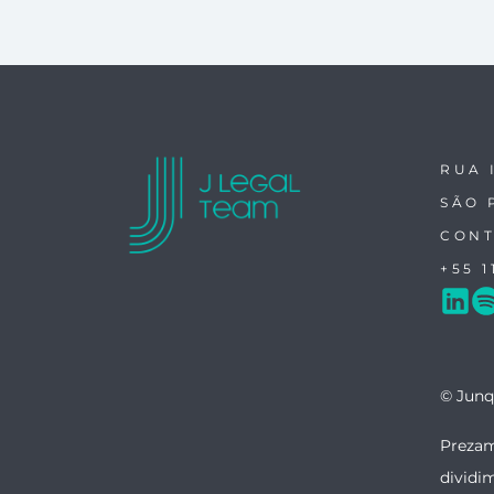
RUA 
SÃO 
CONT
+55 1
© Junq
Prezam
dividi