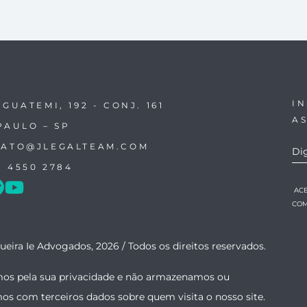
I
IGUATEMI, 192 - CONJ. 161
A
PAULO – SP
ATO@JLEGALTEAM.COM
1 4550 2784
AC
COM
ueira Ie Advogados, 2026 /
Todos os direitos reservados.
os pela sua privacidade e não armazenamos ou
mos com terceiros dados sobre quem visita o nosso site.