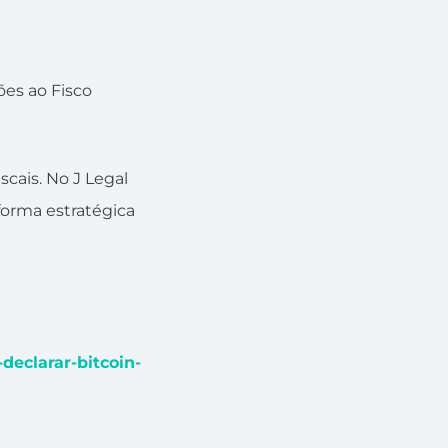
es ao Fisco
cais. No J Legal
forma estratégica
declarar-bitcoin-