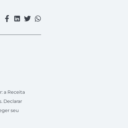
: a Receita
. Declarar
eger seu