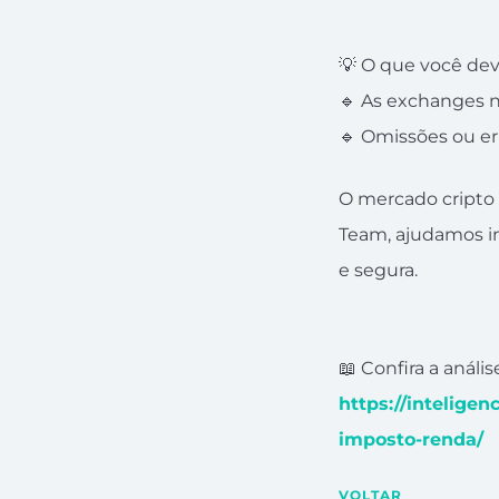
💡 O que você dev
🔹 As exchanges 
🔹 Omissões ou er
O mercado cripto t
Team, ajudamos in
e segura.
📖 Confira a análi
https://intelige
imposto-renda/
VOLTAR